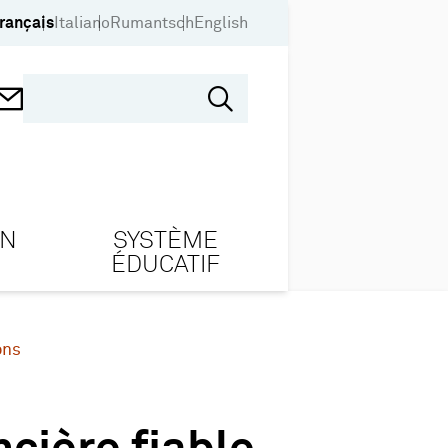
rançais
Italiano
Rumantsch
English
ON
SYSTÈME
ÉDUCATIF
ons