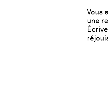
Vous s
une re
Écriv
réjoui