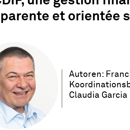
CDIP, une gestion fina
parente et orientée 
Autoren: Franci
Koordinationsb
Claudia Garcia