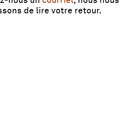
ez‑nous un
courriel
, nous nous
ssons de lire votre retour.