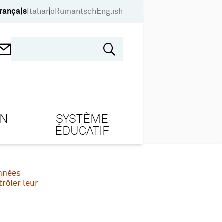
rançais
Italiano
Rumantsch
English
ON
SYSTÈME
ÉDUCATIF
onnées
rôler leur