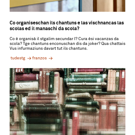
Co organiseschan ils chantuns e las vischnancas las
scolas ed il manaschi da scola?
Co è organisà il stgalim secundar I? Cura èsi vacanzas da
scola? Tge chantuns enconuschan dis da joker? Qua chattais
Vus infurmaziuns davart tut ils chantuns.
tudestg
franzos