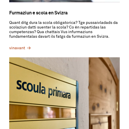
Furmaziun e scola en Svizra
Quant ditg dura la scola obligatorica? Tge pussaivladads da
scolaziun datti suenter la scola? Co èn repartidas las
cumpetenzas? Qua chattais Vus infurmaziuns
fundamentalas davart ils fatgs da furmaziun en Svizra.
vinavant