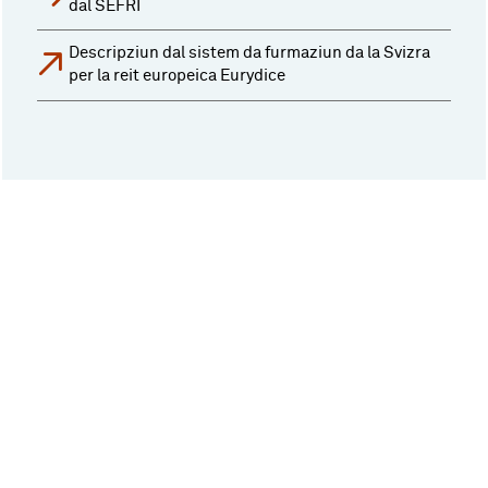
dal SEFRI
Descripziun dal sistem da furmaziun da la Svizra
per la reit europeica Eurydice