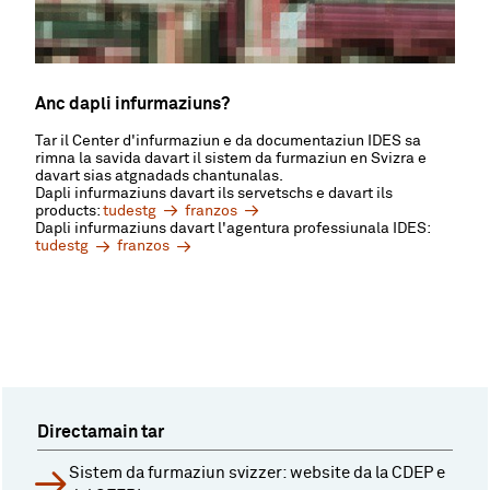
Anc dapli infurmaziuns?
Tar il Center d'infurmaziun e da documentaziun IDES sa
rimna la savida davart il sistem da furmaziun en Svizra e
davart sias atgnadads chantunalas.
Dapli infurmaziuns davart ils servetschs e davart ils
products:
tudestg
franzos
Dapli infurmaziuns davart l'agentura professiunala IDES:
tudestg
franzos
Directamain tar
Sistem da furmaziun svizzer: website da la CDEP e