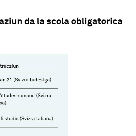
ziun da la scola obligatorica
strucziun
an 21 (Svizra tudestga)
'études romand (Svizra
sa)
di studio (Svizra taliana)