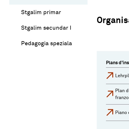
Stgalim primar
Organisa
Stgalim secundar I
Pedagogia speziala
Plans d'in
Lehrpl
Plan d
franzo
Piano 