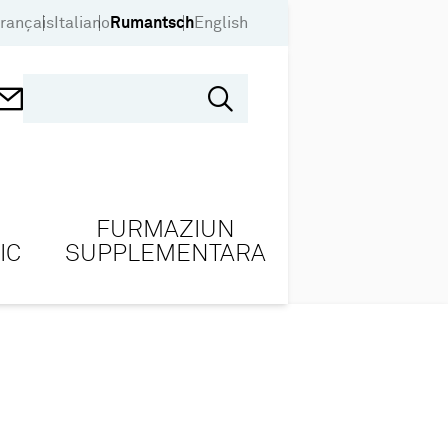
rançais
Italiano
Rumantsch
English
FURMAZIUN
IC
SUPPLEMENTARA