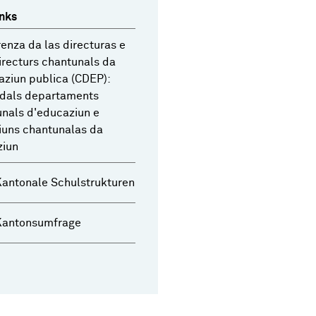
inks
enza da las directuras e
irecturs chantunals da
aziun publica (CDEP):
 dals departaments
nals d'educaziun e
iuns chantunalas da
ziun
antonale Schulstrukturen
Kantonsumfrage