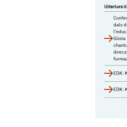
Ulteriurs l
Confer
dals d
l'educ
Glista
chantu
direcz
furma
EDK: K
EDK: 