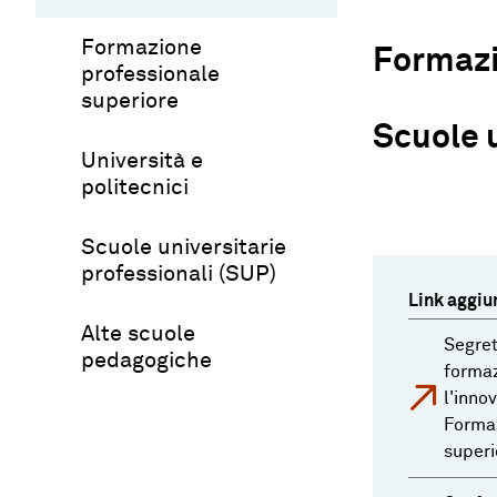
Formazione
Formazi
professionale
superiore
Scuole 
Università e
politecnici
Scuole universitarie
professionali (SUP)
Link aggiun
Alte scuole
Segret
pedagogiche
formaz
l'inno
Formaz
superi