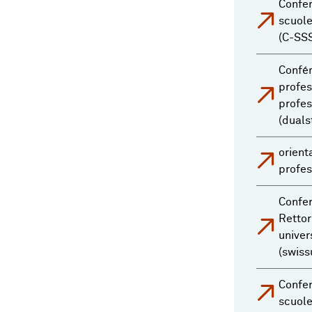
Confer
scuole
(C-SS
Confé
profes
profes
(duals
orient
profes
Confer
Rettor
univer
(swiss
Confer
scuole