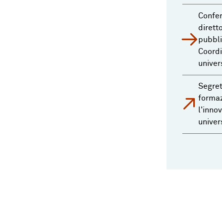
Confer
dirett
pubbli
Coordi
univer
Segret
formaz
l'inno
univer