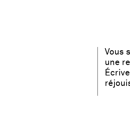
Vous s
une re
Écriv
réjoui