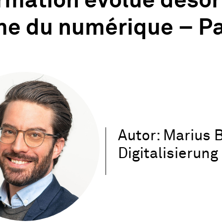
rmation évolue désor
me du numérique – Pa
Autor: Marius B
Digitalisierun