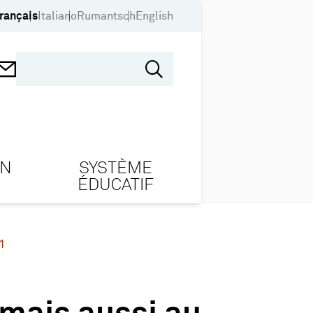
rançais
Italiano
Rumantsch
English
ON
SYSTÈME
ÉDUCATIF
1