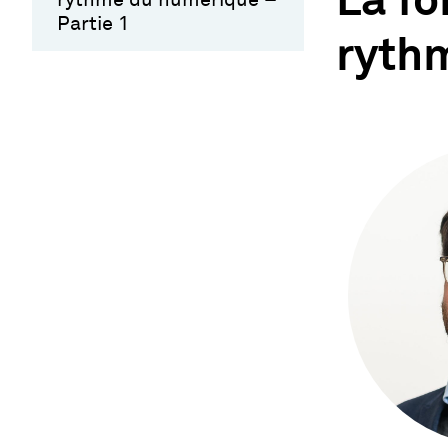
La fo
Partie 1
ryth