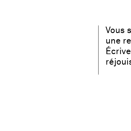
Vous s
une re
Écriv
réjoui