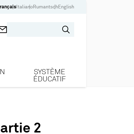
rançais
Italiano
Rumantsch
English
ON
SYSTÈME
ÉDUCATIF
artie 2