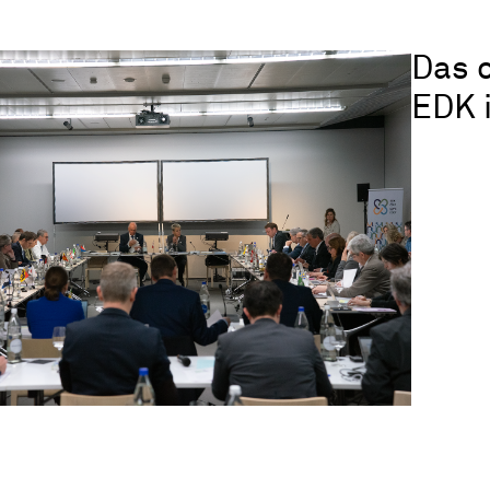
Das 
EDK 