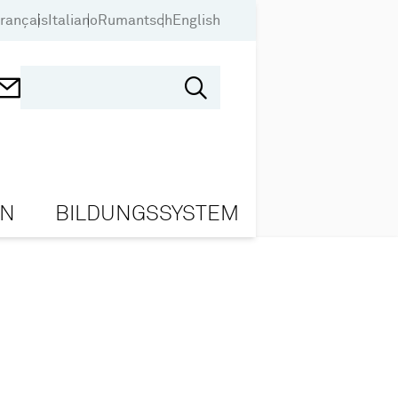
rançais
Italiano
Rumantsch
English
ON
BILDUNGSSYSTEM