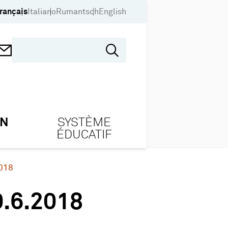
rançais
Italiano
Rumantsch
English
ON
SYSTÈME
ÉDUCATIF
018
.6.2018