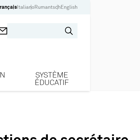
rançais
Italiano
Rumantsch
English
ON
SYSTÈME
ÉDUCATIF