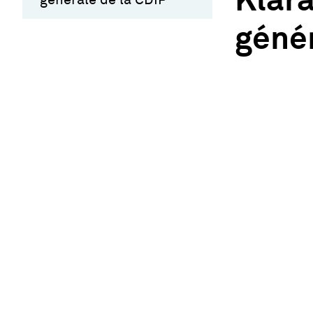
Klára
génér