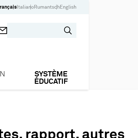
rançais
Italiano
Rumantsch
English
ON
SYSTÈME
ÉDUCATIF
tes, rapport, autres