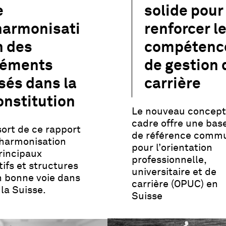
e
solide pour
’harmonisati
renforcer l
n des
compétenc
léments
de gestion 
sés dans la
carrière
onstitution
Le nouveau concept
cadre offre une bas
sort de ce rapport
de référence comm
’harmonisation
pour l’orientation
rincipaux
professionnelle,
tifs et structures
universitaire et de
n bonne voie dans
carrière (OPUC) en
 la Suisse.
Suisse