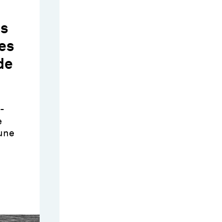
es
es
de
-
e
une