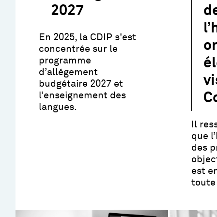
2027
d
l
En 2025, la CDIP s'est
o
concentrée sur le
programme
é
d’allégement
vi
budgétaire 2027 et
l’enseignement des
C
langues.
Il res
que l
des p
objec
est e
toute