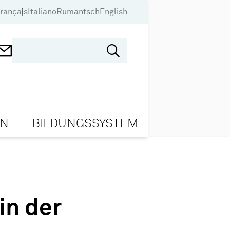
rançais
Italiano
Rumantsch
English
ON
BILDUNGSSYSTEM
in der