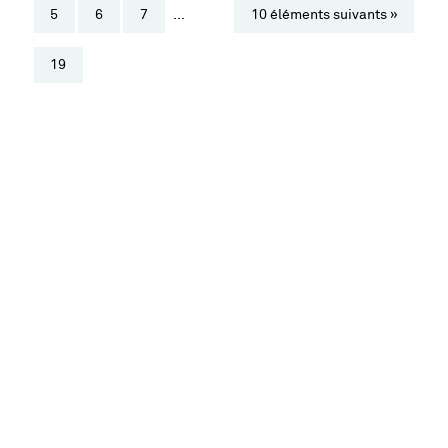
5
6
7
...
10 éléments suivants »
19