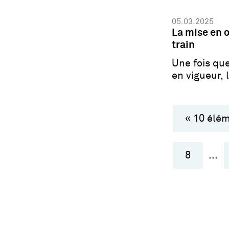
05.03.2025
La mise en 
train
Une fois qu
en vigueur, 
adaptés.
« 10 élé
8
...