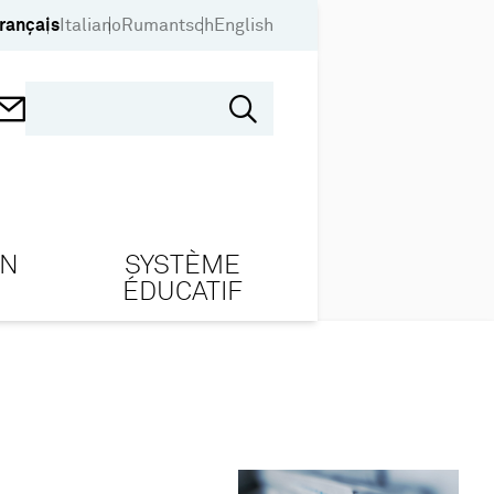
rançais
Italiano
Rumantsch
English
ON
SYSTÈME
ÉDUCATIF