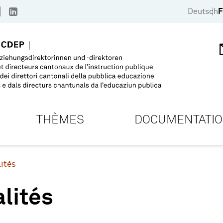
Deutsch
F
THÈMES
DOCUMENTATI
ités
lités