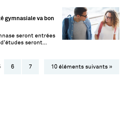
té gymnasiale va bon
ymnase seront entrées
s d’études seront
5
6
7
10 éléments suivants »